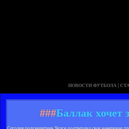
|
НОВОСТИ ФУТБОЛА
СТ
###
Баллак хочет 
Сегодня полузащитник Челси подтвердил свое намерение про