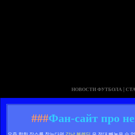
|
НОВОСТИ ФУТБОЛА
СТ
###
Фан-сайт про н
요즘 핫한 장소를 찾는다면
강남 블렌딩
은 절대 빼놓을 수 