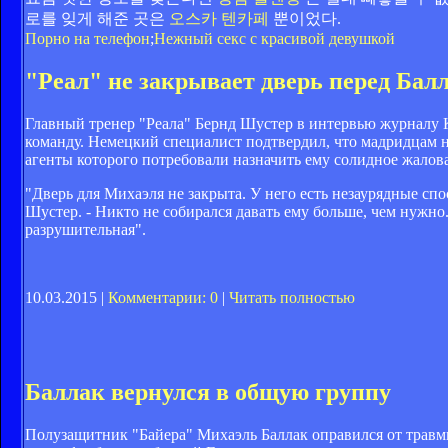
로를 잊게 해준 곳은
오스카 텐카페
뿐이었다.
Порно на телефон
;
Нежный секс с красивой девушкой
"Реал" не закрывает дверь перед Балл
Главный тренер "Реала" Бернд Шустер в интервью журналу K
команду. Немецкий специалист подтвердил, что мадридцам н
агенты которого потребовали назначить ему солидное жалов
"Дверь для Михаэля не закрыта. У него есть незаурядные спос
Шустер. - Никто не собирался давать ему больше, чем нужно
разрушительная".
10.03.2015 |
Комментарии: 0
|
Читать полностью
Баллак вернулся в общую группу
Полузащитник "Байера" Михаэль Баллак оправился от травмы