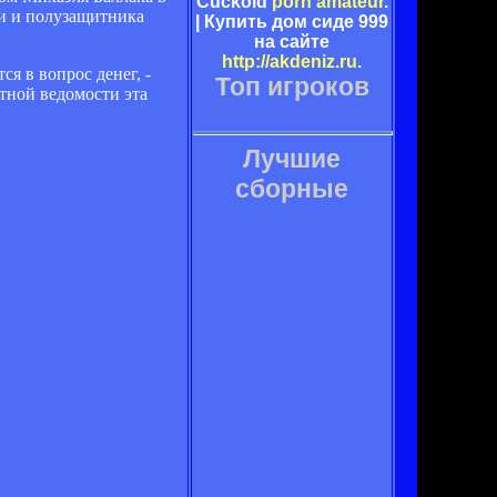
Cuckold
porn amateur
.
ии и полузащитника
| Купить дом сиде 999
на сайте
http://akdeniz.ru
.
ся в вопрос денег, -
Топ игроков
атной ведомости эта
Лучшие
сборные