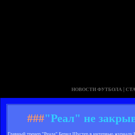
|
НОВОСТИ ФУТБОЛА
СТ
###
"Реал" не закрыв
Главный тренер "Реала" Бернд Шустер в интервью журналу 