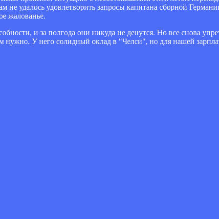
ам не удалось удовлетворить запросы капитана сборной Герман
ое жалованье.
обности, и за полгода они никуда не денутся. Но все снова упрет
ем нужно. У него солидный оклад в "Челси", но для нашей зарпл