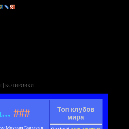
|
Ы
КОТИРОВКИ
Топ клубов
..
###
мира
ом Михаэля Баллака в