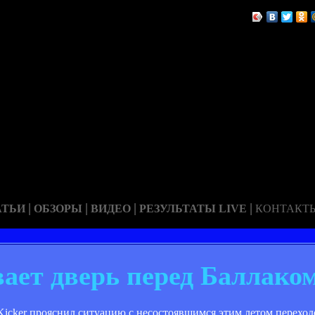
|
|
|
|
АТЬИ
ОБЗОРЫ
ВИДЕО
РЕЗУЛЬТАТЫ LIVE
КОНТАКТ
ает дверь перед Баллаком.
Kicker прояснил ситуацию с несостоявшимся этим летом переход